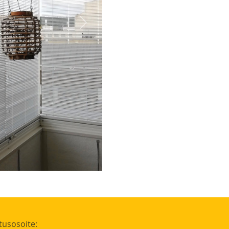
Next
utusosoite: