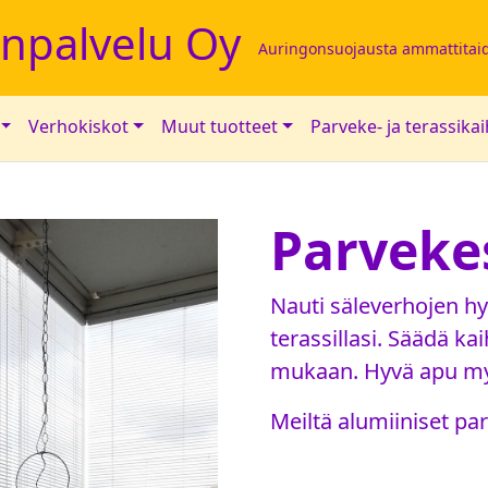
inpalvelu Oy
Auringonsuojausta ammattitaid
Verhokiskot
Muut tuotteet
Parveke- ja terassika
Parveke
Nauti säleverhojen hy
terassillasi. Säädä kai
mukaan. Hyvä apu my
Meiltä alumiiniset pa