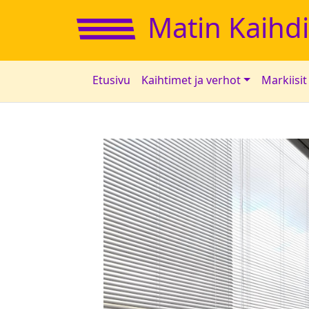
Matin Kaihd
Etusivu
Kaihtimet ja verhot
Markiisit