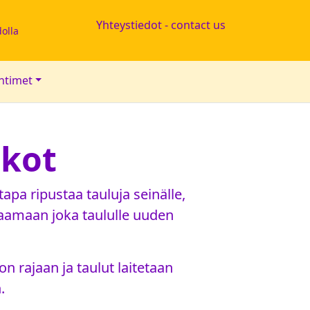
Yhteystiedot - contact us
olla
ihtimet
skot
apa ripustaa tauluja seinälle,
raamaan joka taululle uuden
on rajaan ja taulut laitetaan
.