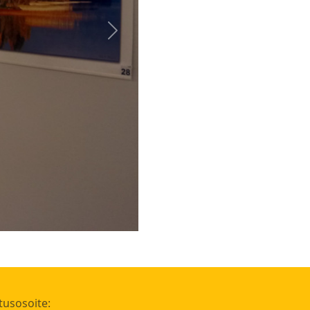
Next
utusosoite: