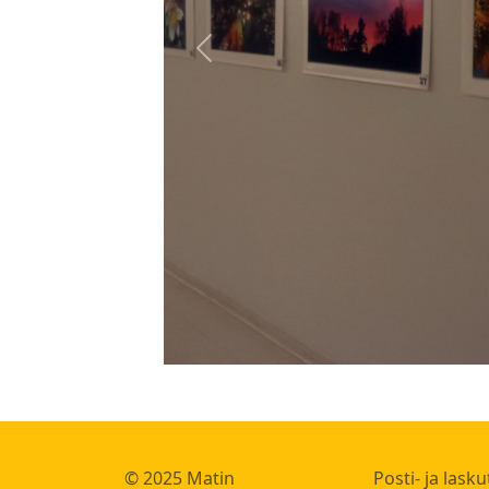
Previous
© 2025 Matin
Posti- ja lask