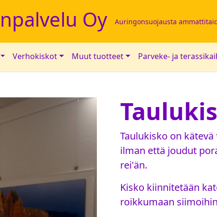
inpalvelu Oy
Auringonsuojausta ammattitaid
Verhokiskot
Muut tuotteet
Parveke- ja terassika
Tauluki
Taulukisko on kätevä t
ilman että joudut po
rei'än.
Kisko kiinnitetään kat
roikkumaan siimoihin